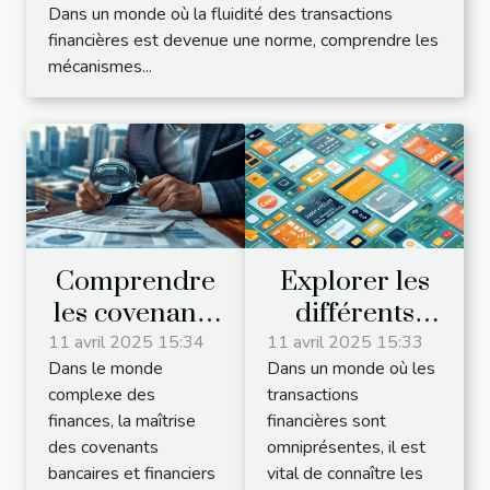
Dans un monde où la fluidité des transactions
financières est devenue une norme, comprendre les
mécanismes...
Comprendre
Explorer les
les covenants
différents
bancaires et
moyens de
11 avril 2025 15:34
11 avril 2025 15:33
Dans le monde
Dans un monde où les
financiers : un
paiement
complexe des
transactions
outil clé de
disponibles
finances, la maîtrise
financières sont
gestion du
sur le marché
des covenants
omniprésentes, il est
risque
bancaires et financiers
vital de connaître les