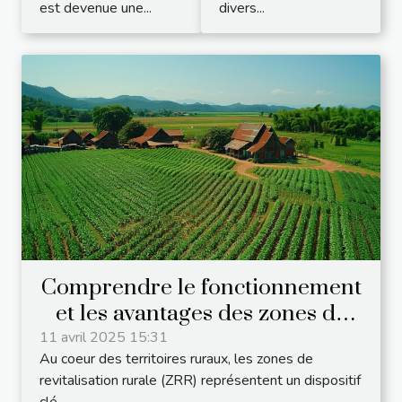
est devenue une...
divers...
Comprendre le fonctionnement
et les avantages des zones de
revitalisation rurale (ZRR)
11 avril 2025 15:31
Au coeur des territoires ruraux, les zones de
revitalisation rurale (ZRR) représentent un dispositif
clé...