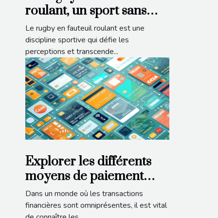
roulant, un sport sans
limites
Le rugby en fauteuil roulant est une
discipline sportive qui défie les
perceptions et transcende...
Explorer les différents
moyens de paiement
disponibles sur le
Dans un monde où les transactions
marché
financières sont omniprésentes, il est vital
de connaître les...