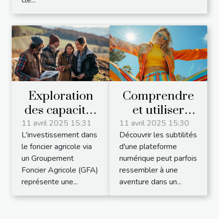
Exploration
Comprendre
des capacités
et utiliser
d'emprunt
efficacement
11 avril 2025 15:31
11 avril 2025 15:30
L'investissement dans
Découvrir les subtilités
d'un
Tik Tok, le
le foncier agricole via
d'une plateforme
Groupement
réseau social
un Groupement
numérique peut parfois
Foncier
en vogue
Foncier Agricole (GFA)
ressembler à une
Agricole
représente une...
aventure dans un...