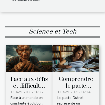
Science et Tech
Face aux défis
Comprendre
et difficultés
le pacte
des
Dutreil pour
11 avril 2025 16:22
11 avril 2025 16:14
Face à un monde en
Le pacte Dutreil
exploitations
les
constante évolution,
représente un